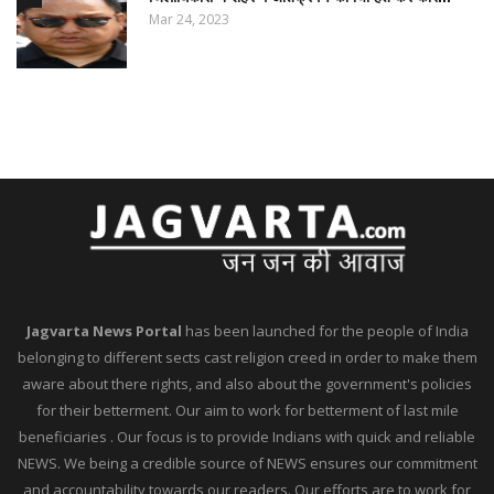
Mar 24, 2023
Jagvarta News Portal
has been launched for the people of India
belonging to different sects cast religion creed in order to make them
aware about there rights, and also about the government's policies
for their betterment. Our aim to work for betterment of last mile
beneficiaries . Our focus is to provide Indians with quick and reliable
NEWS. We being a credible source of NEWS ensures our commitment
and accountability towards our readers. Our efforts are to work for