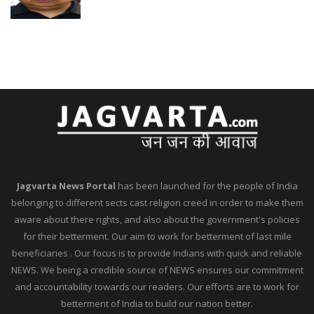
Jagvarta News Portal
has been launched for the people of India
belonging to different sects cast religion creed in order to make them
aware about there rights, and also about the government's policies
for their betterment. Our aim to work for betterment of last mile
beneficiaries . Our focus is to provide Indians with quick and reliable
NEWS. We being a credible source of NEWS ensures our commitment
and accountability towards our readers. Our efforts are to work for
betterment of India to build our nation better.