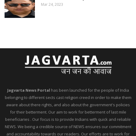
Mar 24, 2023
Jagvarta News Portal
has been launched for the people of India
belonging to different sects cast religion creed in order to make them
aware about there rights, and also about the government's policies
for their betterment. Our aim to work for betterment of last mile
beneficiaries . Our focus is to provide Indians with quick and reliable
NEWS. We being a credible source of NEWS ensures our commitment
and accountability towards our readers. Our efforts are to work for