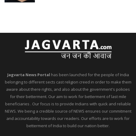
Jagvarta News Portal
has been launched for the people of India
belonging to different sects cast religion creed in order to make them
aware about there rights, and also about the government's policies
for their betterment. Our aim to work for betterment of last mile
beneficiaries . Our focus is to provide Indians with quick and reliable
NEWS. We being a credible source of NEWS ensures our commitment
and accountability towards our readers. Our efforts are to work for
betterment of India to build our nation better.