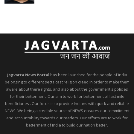
Jagvarta News Portal
has been launched for the people of India
belonging to different sects cast religion creed in order to make them
aware about there rights, and also about the government's policies
for their betterment. Our aim to work for betterment of last mile
beneficiaries . Our focus is to provide Indians with quick and reliable
NEWS. We being a credible source of NEWS ensures our commitment
and accountability towards our readers. Our efforts are to work for
betterment of India to build our nation better.