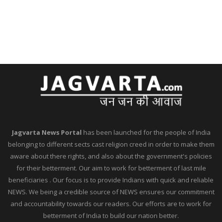
Jagvarta News Portal
has been launched for the people of India
belonging to different sects cast religion creed in order to make them
aware about there rights, and also about the government's policies
for their betterment. Our aim to work for betterment of last mile
beneficiaries . Our focus is to provide Indians with quick and reliable
NEWS. We being a credible source of NEWS ensures our commitment
and accountability towards our readers. Our efforts are to work for
betterment of India to build our nation better.